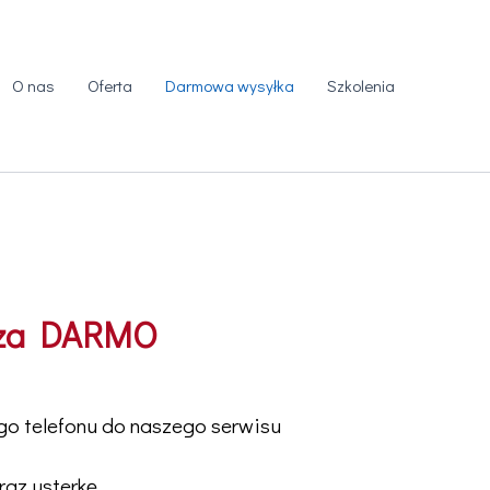
O nas
Oferta
Darmowa wysyłka
Szkolenia
m za DARMO
o telefonu do naszego serwisu
raz usterkę