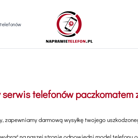
 telefonów
 serwis telefonów paczkomate
ny, zapewniamy darmową wysyłkę twojego uszkodzoneg
wybrać na naszej stronie odpowiedni model telefonu o