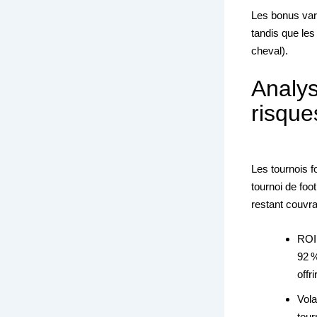
Les bonus varie
tandis que les
cheval).
Analys
risque
Les tournois f
tournoi de foo
restant couvra
ROI 
92 %
offr
Vola
tour