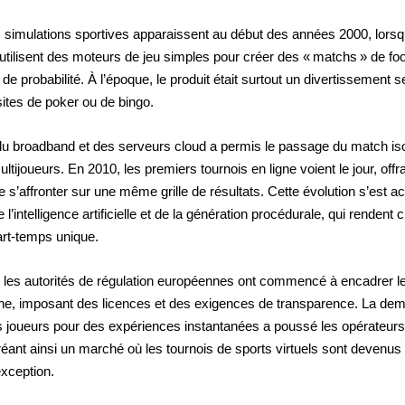
 simulations sportives apparaissent au début des années 2000, lorsq
tilisent des moteurs de jeu simples pour créer des « matchs » de foo
 de probabilité. À l’époque, le produit était surtout un divertissement 
sites de poker ou de bingo.
u broadband et des serveurs cloud a permis le passage du match iso
ltijoueurs. En 2010, les premiers tournois en ligne voient le jour, offr
 de s’affronter sur une même grille de résultats. Cette évolution s’est 
l’intelligence artificielle et de la génération procédurale, qui renden
rt‑temps unique.
, les autorités de régulation européennes ont commencé à encadrer l
igne, imposant des licences et des exigences de transparence. La de
s joueurs pour des expériences instantanées a poussé les opérateurs
créant ainsi un marché où les tournois de sports virtuels sont devenu
exception.