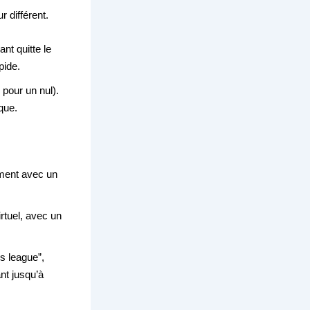
 différent.
ant quitte le
pide.
 pour un nul).
que.
ement avec un
rtuel, avec un
s league”,
nt jusqu’à