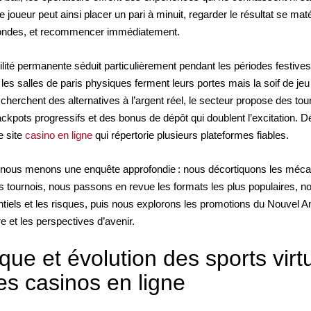
 joueur peut ainsi placer un pari à minuit, regarder le résultat se maté
ondes, et recommencer immédiatement.
ilité permanente séduit particulièrement pendant les périodes festiv
les salles de paris physiques ferment leurs portes mais la soif de jeu 
cherchent des alternatives à l’argent réel, le secteur propose des tou
jackpots progressifs et des bonus de dépôt qui doublent l’excitation. 
e site
casino en ligne
qui répertorie plusieurs plateformes fiables.
, nous menons une enquête approfondie : nous décortiquons les méc
 tournois, nous passons en revue les formats les plus populaires, n
ntiels et les risques, puis nous explorons les promotions du Nouvel An
et les perspectives d’avenir.
ique et évolution des sports virt
es casinos en ligne