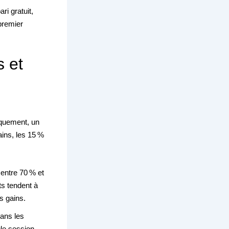
ri gratuit,
premier
s et
iquement, un
ains, les 15 %
entre 70 % et
ts tendent à
s gains.
dans les
le session,