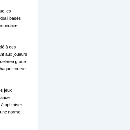
ue les
tball basés
secondaire,
lé à des
ant aux joueurs
accélérée grâce
t chaque course
es jeux
mande
 à optimiser
s une norme