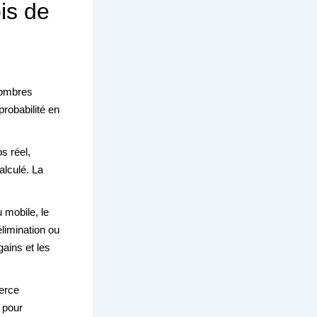
is de
nombres
probabilité en
s réel,
alculé. La
 mobile, le
limination ou
gains et les
ierce
 pour