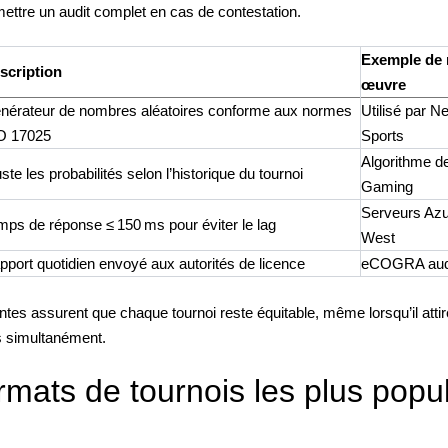
ettre un audit complet en cas de contestation.
Exemple de 
scription
œuvre
nérateur de nombres aléatoires conforme aux normes
Utilisé par Ne
O 17025
Sports
Algorithme de
ste les probabilités selon l’historique du tournoi
Gaming
Serveurs Azu
mps de réponse ≤ 150 ms pour éviter le lag
West
pport quotidien envoyé aux autorités de licence
eCOGRA audi
s assurent que chaque tournoi reste équitable, même lorsqu’il attire
s simultanément.
rmats de tournois les plus popu