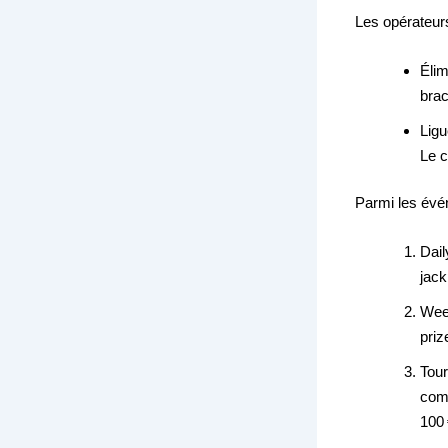
Les opérateurs
Élim
brac
Ligu
Le c
Parmi les évé
Dail
jack
Week
priz
Tour
comb
100 